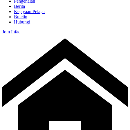
Pengenalan
Berita
Kejayaan Pelajar
Buletin
Hubungi
Jom Infaq