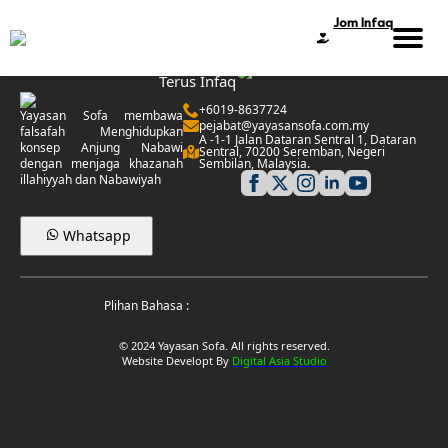
Jom Infaq
Sumbangan
Terus Infaq
+6019-8637724
Yayasan Sofa membawa
pejabat@yayasansofa.com.my
falsafah Menghidupkan
A -1-1 Jalan Dataran Sentral 1, Dataran
konsep Anjung Nabawi
Sentral, 70200 Seremban, Negeri
dengan menjaga khazanah
Sembilan, Malaysia.
illahiyyah dan Nabawiyah
Whatsapp
Plihan Bahasa :
© 2024 Yayasan Sofa. All rights reserved.
Website Developt By
Digital Asia Studio