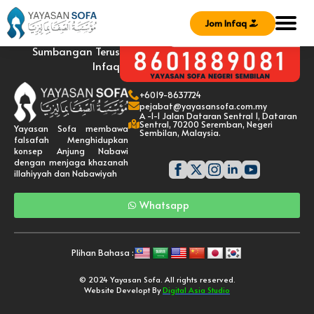
Jom Infaq
Sumbangan Terus
Infaq
+6019-8637724
pejabat@yayasansofa.com.my
A -1-1 Jalan Dataran Sentral 1, Dataran
Sentral, 70200 Seremban, Negeri
Yayasan Sofa membawa
Sembilan, Malaysia.
falsafah Menghidupkan
konsep Anjung Nabawi
dengan menjaga khazanah
illahiyyah dan Nabawiyah
Whatsapp
Plihan Bahasa :
© 2024 Yayasan Sofa. All rights reserved.
Website Developt By
Digital Asia Studio