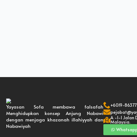
+6019-86377
Yayasan Sofa membawa falsafah
pejabat@ya
Menghidupkan konsep Anjung Nabawi
A -1-1 Jalan
dengan menjaga khazanah illahiyyah dan
Malaysia.
Nabawiyah
Whatsap