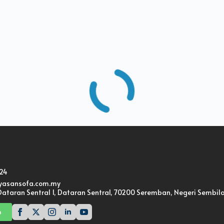
24
yasansofa.com.my
 Dataran Sentral 1, Dataran Sentral, 70200 Seremban, Negeri Sembil
p