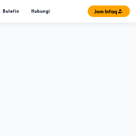
Jom Infaq
Buletin
Hubungi